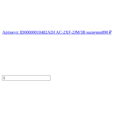
Артикул:
ID00000010482
ADJ AC-2XF-2JM/3
В наличии
890
₽