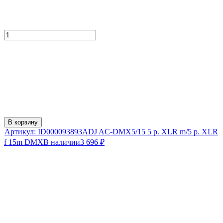
В корзину
Артикул:
ID000093893
ADJ AC-DMX5/15 5 p. XLR m/5 p. XLR
f 15m DMX
В наличии
3 696
₽