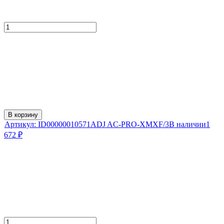
В корзину
Артикул:
ID00000010571
ADJ AC-PRO-XMXF/3
В наличии
1
672
₽