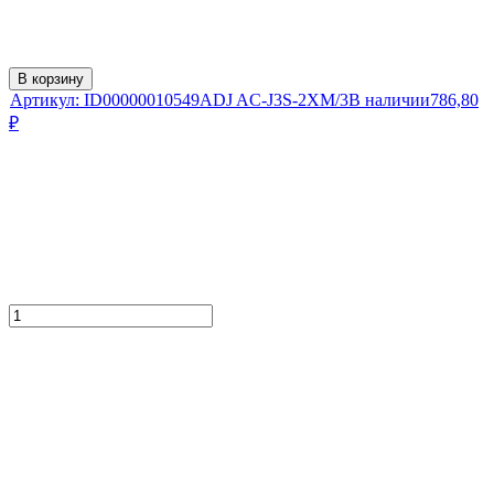
В корзину
Артикул:
ID00000010549
ADJ AC-J3S-2XM/3
В наличии
786,80
₽