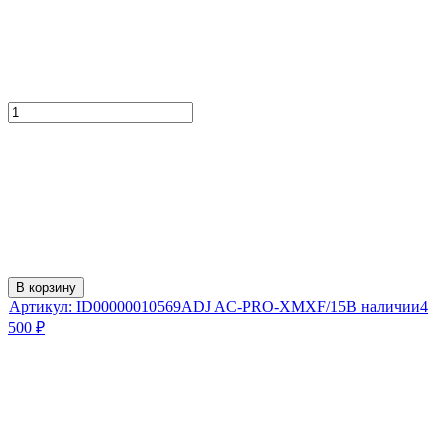
В корзину
Артикул:
ID00000010569
ADJ AC-PRO-XMXF/15
В наличии
4
500
₽