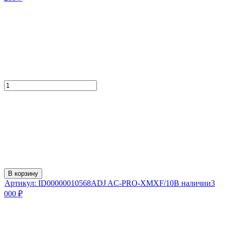
В корзину
Артикул:
ID00000010568
ADJ AC-PRO-XMXF/10
В наличии
3
000
₽