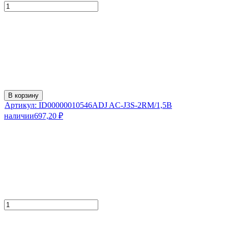
В корзину
Артикул:
ID00000010546
ADJ AC-J3S-2RM/1,5
В
наличии
697,20
₽