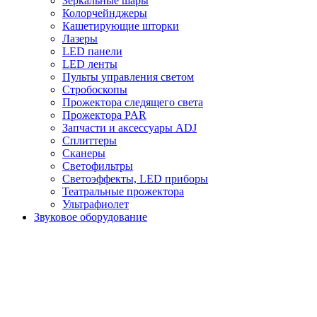
Зеркальные шары
Колорчейнджеры
Кашетирующие шторки
Лазеры
LED панели
LED ленты
Пульты управления светом
Стробоскопы
Прожектора следящего света
Прожектора PAR
Запчасти и аксессуары ADJ
Сплиттеры
Сканеры
Светофильтры
Светоэффекты, LED приборы
Театральные прожектора
Ультрафиолет
Звуковое оборудование