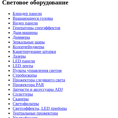
Световое оборудование
Блиндер панели
Вращающиеся головы
Видео панели
Генераторы спецэффектов
Дым-машины
Диммеры
Зеркальные шары
Колорчейнджеры
Кашетирующие шторки
Лазеры
LED панели
LED ленты
Пульты управления светом
Стробоскопы
Прожектора следящего света
Прожектора PAR
Запчасти и аксессуары ADJ
Сплиттеры
Сканеры
Светофильтры
Светоэффекты, LED приборы
Театральные прожектора
Ультрафиолет