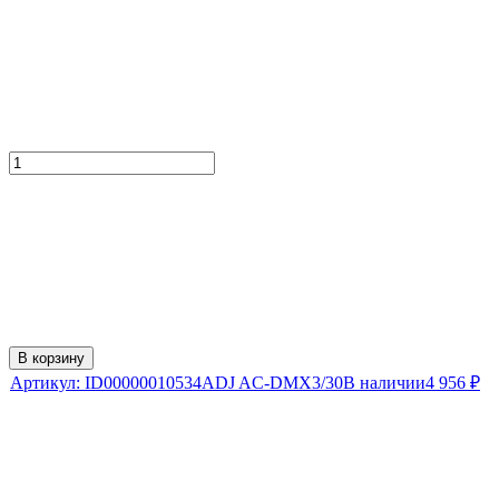
В корзину
Артикул:
ID00000010534
ADJ AC-DMX3/30
В наличии
4 956
₽