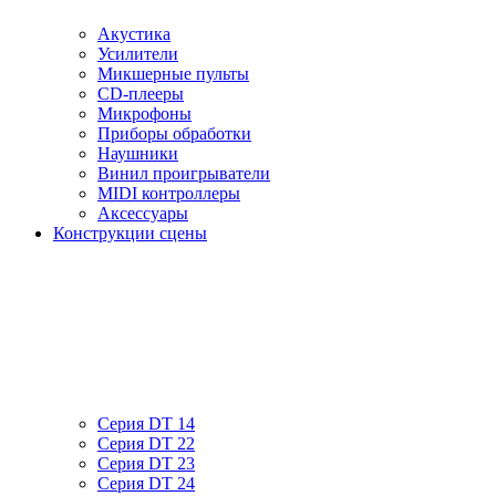
Акустика
Усилители
Микшерные пульты
CD-плееры
Микрофоны
Приборы обработки
Наушники
Винил проигрыватели
MIDI контроллеры
Аксессуары
Конструкции сцены
Серия DT 14
Серия DT 22
Серия DT 23
Серия DT 24