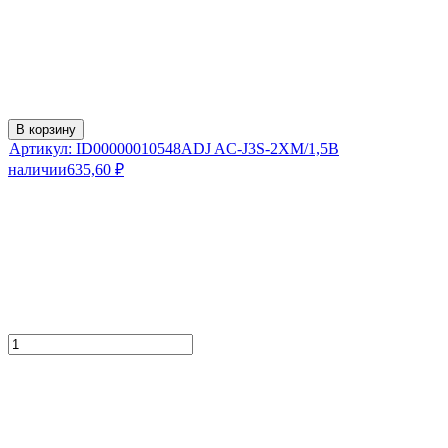
В корзину
Артикул:
ID00000010548
ADJ AC-J3S-2XM/1,5
В
наличии
635,60
₽