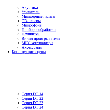
Акустика
Усилители
Микшерные пульты
CD-плееры
Микрофоны
Приборы обработки
Наушники
Винил проигрыватели
MIDI контроллеры
Аксессуары
Конструкции сцены
Серия DT 14
Серия DT 22
Серия DT 23
Серия DT 24