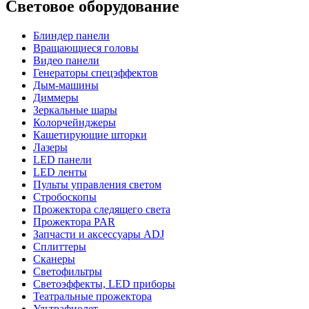
Световое оборудование
Блиндер панели
Вращающиеся головы
Видео панели
Генераторы спецэффектов
Дым-машины
Диммеры
Зеркальные шары
Колорчейнджеры
Кашетирующие шторки
Лазеры
LED панели
LED ленты
Пульты управления светом
Стробоскопы
Прожектора следящего света
Прожектора PAR
Запчасти и аксессуары ADJ
Сплиттеры
Сканеры
Светофильтры
Светоэффекты, LED приборы
Театральные прожектора
Ультрафиолет