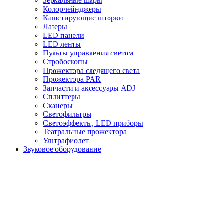
Зеркальные шары
Колорчейнджеры
Кашетирующие шторки
Лазеры
LED панели
LED ленты
Пульты управления светом
Стробоскопы
Прожектора следящего света
Прожектора PAR
Запчасти и аксессуары ADJ
Сплиттеры
Сканеры
Светофильтры
Светоэффекты, LED приборы
Театральные прожектора
Ультрафиолет
Звуковое оборудование