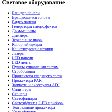
Световое оборудование
Блиндер панели
Вращающиеся головы
Видео панели
Генераторы спецэффектов
Дым-машины
Диммеры
Зеркальные шары
Колорчейнджеры
Кашетирующие шторки
Лазеры
LED панели
LED ленты
Пульты управления светом
Стробоскопы
Прожектора следящего света
Прожектора PAR
Запчасти и аксессуары ADJ
Сплиттеры
Сканеры
Светофильтры
Светоэффекты, LED приборы
Театральные прожектора
Ультрафиолет