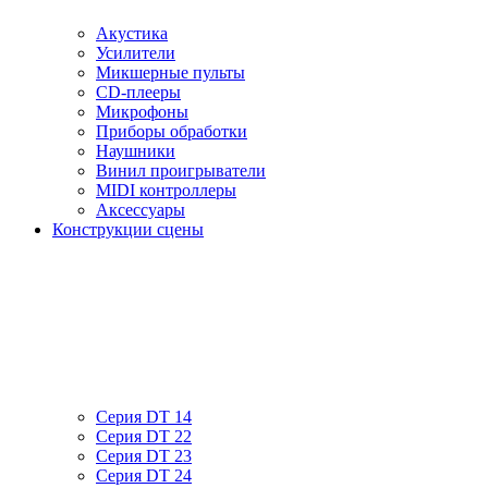
Акустика
Усилители
Микшерные пульты
CD-плееры
Микрофоны
Приборы обработки
Наушники
Винил проигрыватели
MIDI контроллеры
Аксессуары
Конструкции сцены
Серия DT 14
Серия DT 22
Серия DT 23
Серия DT 24