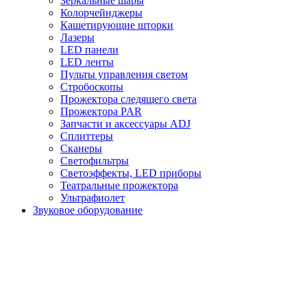
Зеркальные шары
Колорчейнджеры
Кашетирующие шторки
Лазеры
LED панели
LED ленты
Пульты управления светом
Стробоскопы
Прожектора следящего света
Прожектора PAR
Запчасти и аксессуары ADJ
Сплиттеры
Сканеры
Светофильтры
Светоэффекты, LED приборы
Театральные прожектора
Ультрафиолет
Звуковое оборудование