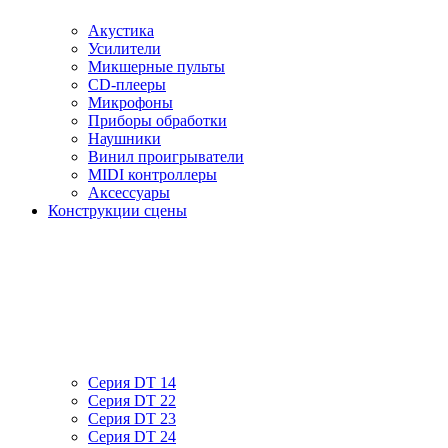
Акустика
Усилители
Микшерные пульты
CD-плееры
Микрофоны
Приборы обработки
Наушники
Винил проигрыватели
MIDI контроллеры
Аксессуары
Конструкции сцены
Серия DT 14
Серия DT 22
Серия DT 23
Серия DT 24