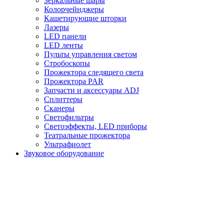
Зеркальные шары
Колорчейнджеры
Кашетирующие шторки
Лазеры
LED панели
LED ленты
Пульты управления светом
Стробоскопы
Прожектора следящего света
Прожектора PAR
Запчасти и аксессуары ADJ
Сплиттеры
Сканеры
Светофильтры
Светоэффекты, LED приборы
Театральные прожектора
Ультрафиолет
Звуковое оборудование