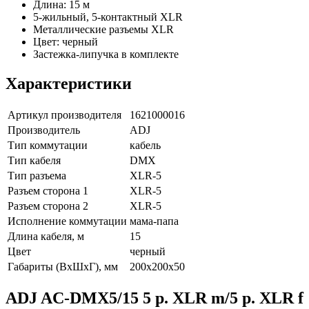
Длина: 15 м
5-жильный, 5-контактный XLR
Металлические разъемы XLR
Цвет: черный
Застежка-липучка в комплекте
Характеристики
Артикул производителя
1621000016
Производитель
ADJ
Тип коммутации
кабель
Тип кабеля
DMX
Тип разъема
XLR-5
Разъем сторона 1
XLR-5
Разъем сторона 2
XLR-5
Исполнение коммутации
мама-папа
Длина кабеля, м
15
Цвет
черный
Габариты (ВxШxГ), мм
200х200х50
ADJ AC-DMX5/15 5 p. XLR m/5 p. XLR f