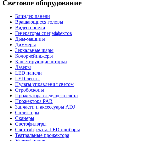
Световое оборудование
Блиндер панели
Вращающиеся головы
Видео панели
Генераторы спецэффектов
Дым-машины
Диммеры
Зеркальные шары
Колорчейнджеры
Кашетирующие шторки
Лазеры
LED панели
LED ленты
Пульты управления светом
Стробоскопы
Прожектора следящего света
Прожектора PAR
Запчасти и аксессуары ADJ
Сплиттеры
Сканеры
Светофильтры
Светоэффекты, LED приборы
Театральные прожектора
Ультрафиолет