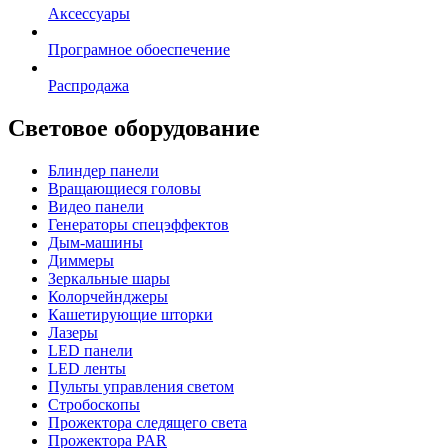
Аксессуары
Програмное обоеспечение
Распродажа
Световое оборудование
Блиндер панели
Вращающиеся головы
Видео панели
Генераторы спецэффектов
Дым-машины
Диммеры
Зеркальные шары
Колорчейнджеры
Кашетирующие шторки
Лазеры
LED панели
LED ленты
Пульты управления светом
Стробоскопы
Прожектора следящего света
Прожектора PAR