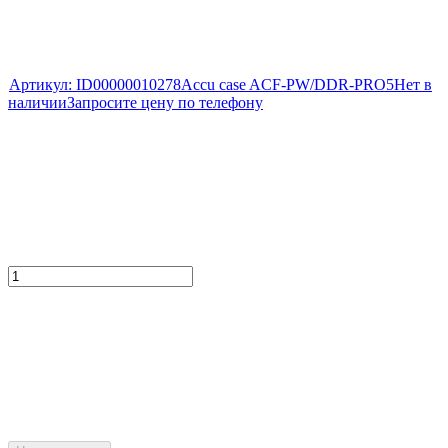
Артикул:
ID00000010278
Accu case ACF-PW/DDR-PRO5
Нет в
наличии
Запросите цену по телефону