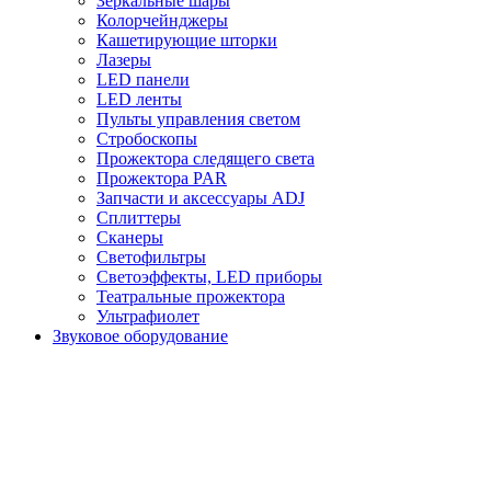
Зеркальные шары
Колорчейнджеры
Кашетирующие шторки
Лазеры
LED панели
LED ленты
Пульты управления светом
Стробоскопы
Прожектора следящего света
Прожектора PAR
Запчасти и аксессуары ADJ
Сплиттеры
Сканеры
Светофильтры
Светоэффекты, LED приборы
Театральные прожектора
Ультрафиолет
Звуковое оборудование