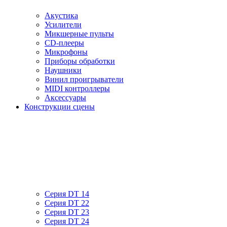
Акустика
Усилители
Микшерные пульты
CD-плееры
Микрофоны
Приборы обработки
Наушники
Винил проигрыватели
MIDI контроллеры
Аксессуары
Конструкции сцены
Серия DT 14
Серия DT 22
Серия DT 23
Серия DT 24