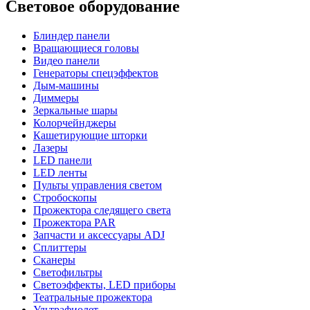
Световое оборудование
Блиндер панели
Вращающиеся головы
Видео панели
Генераторы спецэффектов
Дым-машины
Диммеры
Зеркальные шары
Колорчейнджеры
Кашетирующие шторки
Лазеры
LED панели
LED ленты
Пульты управления светом
Стробоскопы
Прожектора следящего света
Прожектора PAR
Запчасти и аксессуары ADJ
Сплиттеры
Сканеры
Светофильтры
Светоэффекты, LED приборы
Театральные прожектора
Ультрафиолет