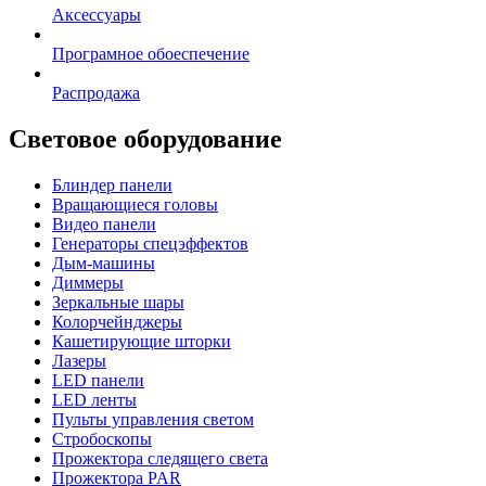
Аксессуары
Програмное обоеспечение
Распродажа
Световое оборудование
Блиндер панели
Вращающиеся головы
Видео панели
Генераторы спецэффектов
Дым-машины
Диммеры
Зеркальные шары
Колорчейнджеры
Кашетирующие шторки
Лазеры
LED панели
LED ленты
Пульты управления светом
Стробоскопы
Прожектора следящего света
Прожектора PAR