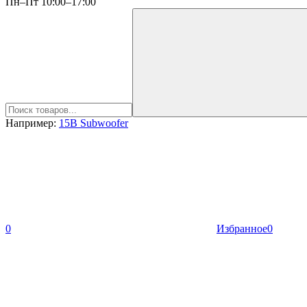
Пн–Пт 10:00–17:00
Например:
15B Subwoofer
0
Избранное
0