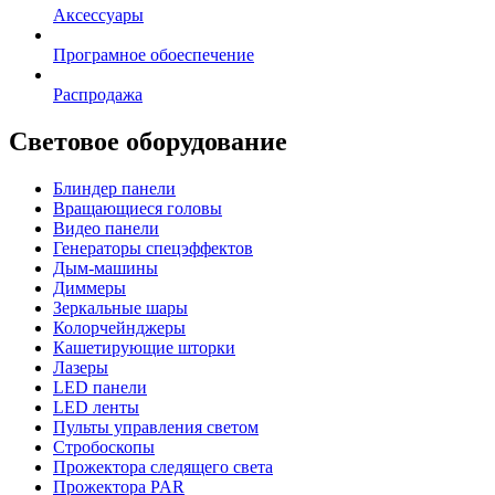
Аксессуары
Програмное обоеспечение
Распродажа
Световое оборудование
Блиндер панели
Вращающиеся головы
Видео панели
Генераторы спецэффектов
Дым-машины
Диммеры
Зеркальные шары
Колорчейнджеры
Кашетирующие шторки
Лазеры
LED панели
LED ленты
Пульты управления светом
Стробоскопы
Прожектора следящего света
Прожектора PAR