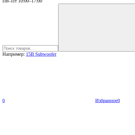
Пн–Пт 10:00–17:00
Например:
15B Subwoofer
0
Избранное
0