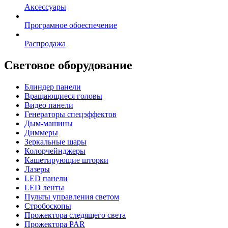
Аксессуары
Програмное обоеспечение
Распродажа
Световое оборудование
Блиндер панели
Вращающиеся головы
Видео панели
Генераторы спецэффектов
Дым-машины
Диммеры
Зеркальные шары
Колорчейнджеры
Кашетирующие шторки
Лазеры
LED панели
LED ленты
Пульты управления светом
Стробоскопы
Прожектора следящего света
Прожектора PAR