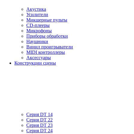
Акустика
Усилители
Микшерные пульты
CD-плееры
Микрофоны
Приборы обработки
Наушники
Винил проигрыватели
MIDI контроллеры
Аксессуары
Конструкции сцены
Серия DT 14
Серия DT 22
Серия DT 23
Серия DT 24