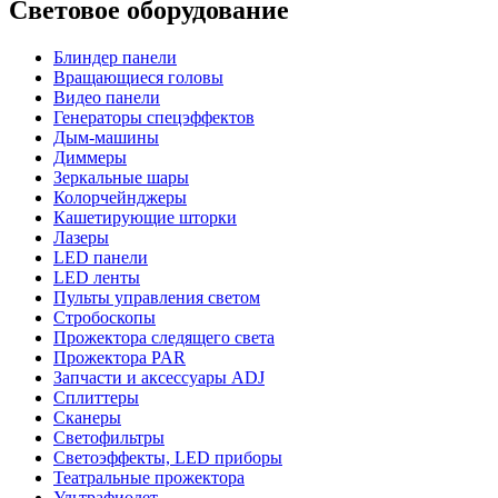
Световое оборудование
Блиндер панели
Вращающиеся головы
Видео панели
Генераторы спецэффектов
Дым-машины
Диммеры
Зеркальные шары
Колорчейнджеры
Кашетирующие шторки
Лазеры
LED панели
LED ленты
Пульты управления светом
Стробоскопы
Прожектора следящего света
Прожектора PAR
Запчасти и аксессуары ADJ
Сплиттеры
Сканеры
Светофильтры
Светоэффекты, LED приборы
Театральные прожектора
Ультрафиолет