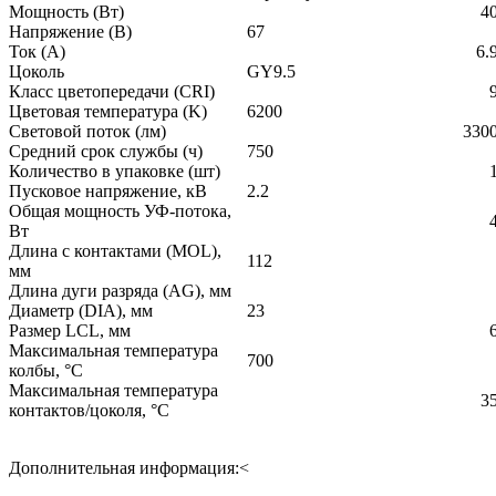
Мощность (Вт)
4
Напряжение (В)
67
Ток (А)
6.
Цоколь
GY9.5
Класс цветопередачи (CRI)
Цветовая температура (K)
6200
Световой поток (лм)
330
Средний срок службы (ч)
750
Количество в упаковке (шт)
Пусковое напряжение, кВ
2.2
Общая мощность УФ-потока,
Вт
Длина с контактами (MOL),
112
мм
Длина дуги разряда (AG), мм
Диаметр (DIA), мм
23
Размер LCL, мм
Максимальная температура
700
колбы, °C
Максимальная температура
3
контактов/цоколя, °C
Дополнительная информация:
<