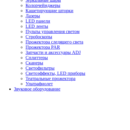
Зеркальные шары
Колорчейнджеры
Кашетирующие шторки
Лазеры
LED панели
LED ленты
Пульты управления светом
Стробоскопы
Прожектора следящего света
Прожектора PAR
Запчасти и аксессуары ADJ
Сплиттеры
Сканеры
Светофильтры
Светоэффекты, LED приборы
Театральные прожектора
Ультрафиолет
Звуковое оборудование