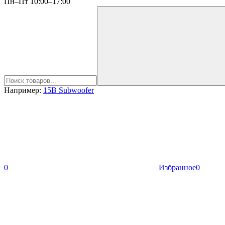
Пн–Пт 10:00–17:00
Например:
15B Subwoofer
0
Избранное
0