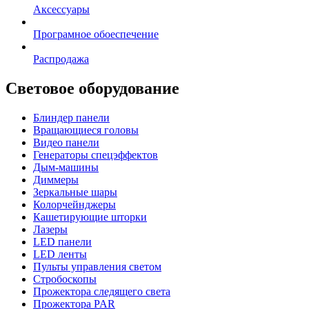
Аксессуары
Програмное обоеспечение
Распродажа
Световое оборудование
Блиндер панели
Вращающиеся головы
Видео панели
Генераторы спецэффектов
Дым-машины
Диммеры
Зеркальные шары
Колорчейнджеры
Кашетирующие шторки
Лазеры
LED панели
LED ленты
Пульты управления светом
Стробоскопы
Прожектора следящего света
Прожектора PAR