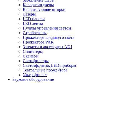
Зеркальные шары
Колорчейнджеры
Кашетирующие шторки
Лазеры
LED панели
LED ленты
Пульты управления светом
Стробоскопы
Прожектора следящего света
Прожектора PAR
Запчасти и аксессуары ADJ
Сплиттеры
Сканеры
Светофильтры
Светоэффекты, LED приборы
Театральные прожектора
Ультрафиолет
Звуковое оборудование