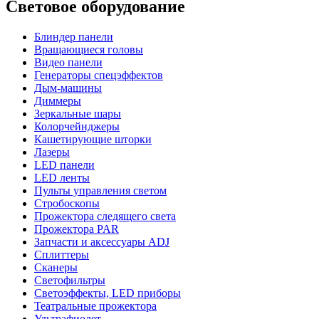
Световое оборудование
Блиндер панели
Вращающиеся головы
Видео панели
Генераторы спецэффектов
Дым-машины
Диммеры
Зеркальные шары
Колорчейнджеры
Кашетирующие шторки
Лазеры
LED панели
LED ленты
Пульты управления светом
Стробоскопы
Прожектора следящего света
Прожектора PAR
Запчасти и аксессуары ADJ
Сплиттеры
Сканеры
Светофильтры
Светоэффекты, LED приборы
Театральные прожектора
Ультрафиолет