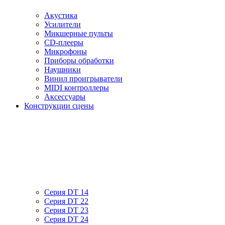
Акустика
Усилители
Микшерные пульты
CD-плееры
Микрофоны
Приборы обработки
Наушники
Винил проигрыватели
MIDI контроллеры
Аксессуары
Конструкции сцены
Серия DT 14
Серия DT 22
Серия DT 23
Серия DT 24