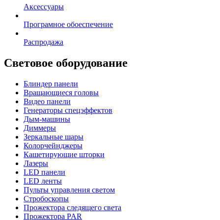
Аксессуары
Програмное обоеспечение
Распродажа
Световое оборудование
Блиндер панели
Вращающиеся головы
Видео панели
Генераторы спецэффектов
Дым-машины
Диммеры
Зеркальные шары
Колорчейнджеры
Кашетирующие шторки
Лазеры
LED панели
LED ленты
Пульты управления светом
Стробоскопы
Прожектора следящего света
Прожектора PAR