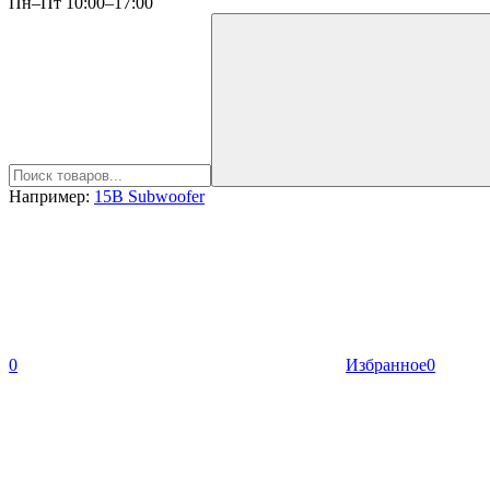
Пн–Пт 10:00–17:00
Например:
15B Subwoofer
0
Избранное
0