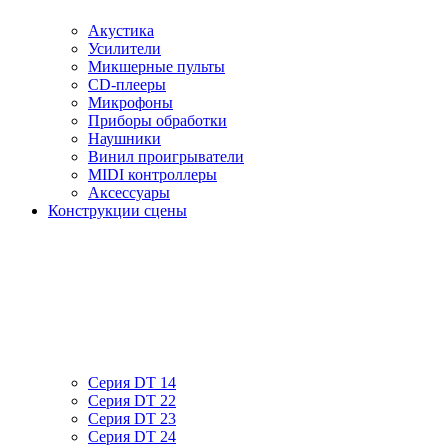
Акустика
Усилители
Микшерные пульты
CD-плееры
Микрофоны
Приборы обработки
Наушники
Винил проигрыватели
MIDI контроллеры
Аксессуары
Конструкции сцены
Серия DT 14
Серия DT 22
Серия DT 23
Серия DT 24