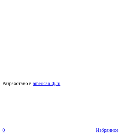
Разработано в
american-dj.ru
0
Избранное