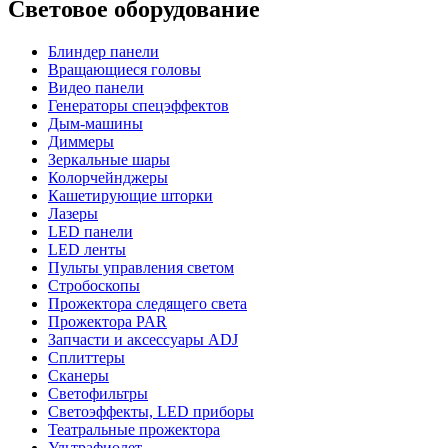
Световое оборудование
Блиндер панели
Вращающиеся головы
Видео панели
Генераторы спецэффектов
Дым-машины
Диммеры
Зеркальные шары
Колорчейнджеры
Кашетирующие шторки
Лазеры
LED панели
LED ленты
Пульты управления светом
Стробоскопы
Прожектора следящего света
Прожектора PAR
Запчасти и аксессуары ADJ
Сплиттеры
Сканеры
Светофильтры
Светоэффекты, LED приборы
Театральные прожектора
Ультрафиолет