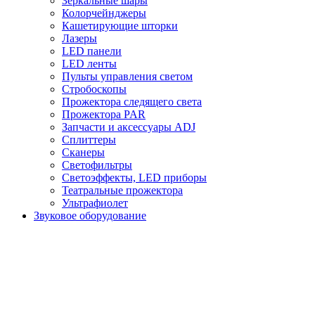
Зеркальные шары
Колорчейнджеры
Кашетирующие шторки
Лазеры
LED панели
LED ленты
Пульты управления светом
Стробоскопы
Прожектора следящего света
Прожектора PAR
Запчасти и аксессуары ADJ
Сплиттеры
Сканеры
Светофильтры
Светоэффекты, LED приборы
Театральные прожектора
Ультрафиолет
Звуковое оборудование