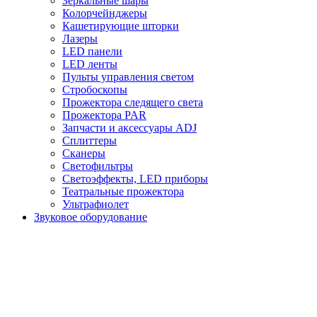
Зеркальные шары
Колорчейнджеры
Кашетирующие шторки
Лазеры
LED панели
LED ленты
Пульты управления светом
Стробоскопы
Прожектора следящего света
Прожектора PAR
Запчасти и аксессуары ADJ
Сплиттеры
Сканеры
Светофильтры
Светоэффекты, LED приборы
Театральные прожектора
Ультрафиолет
Звуковое оборудование