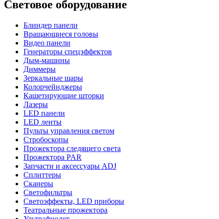
Световое оборудование
Блиндер панели
Вращающиеся головы
Видео панели
Генераторы спецэффектов
Дым-машины
Диммеры
Зеркальные шары
Колорчейнджеры
Кашетирующие шторки
Лазеры
LED панели
LED ленты
Пульты управления светом
Стробоскопы
Прожектора следящего света
Прожектора PAR
Запчасти и аксессуары ADJ
Сплиттеры
Сканеры
Светофильтры
Светоэффекты, LED приборы
Театральные прожектора
Ультрафиолет