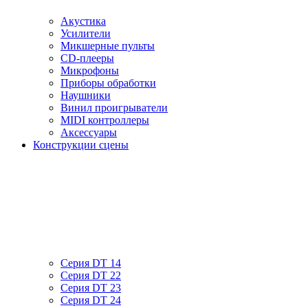
Акустика
Усилители
Микшерные пульты
CD-плееры
Микрофоны
Приборы обработки
Наушники
Винил проигрыватели
MIDI контроллеры
Аксессуары
Конструкции сцены
Серия DT 14
Серия DT 22
Серия DT 23
Серия DT 24