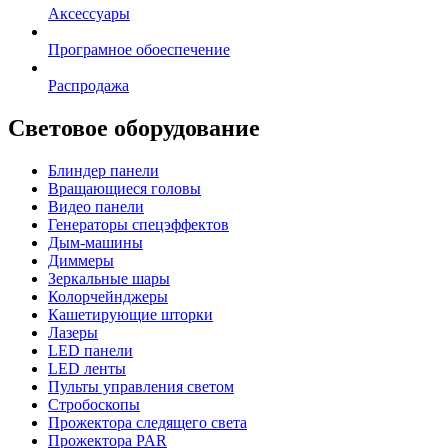
Аксессуары
Програмное обоеспечение
Распродажа
Световое оборудование
Блиндер панели
Вращающиеся головы
Видео панели
Генераторы спецэффектов
Дым-машины
Диммеры
Зеркальные шары
Колорчейнджеры
Кашетирующие шторки
Лазеры
LED панели
LED ленты
Пульты управления светом
Стробоскопы
Прожектора следящего света
Прожектора PAR