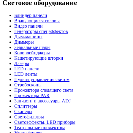
Световое оборудование
Блиндер панели
Вращающиеся головы
Видео панели
Генераторы спецэффектов
Дым-машины
Диммеры
Зеркальные шары
Колорчейнджеры
Кашетирующие шторки
Лазеры
LED панели
LED ленты
Пульты управления светом
Стробоскопы
Прожектора следящего света
Прожектора PAR
Запчасти и аксессуары ADJ
Сплиттеры
Сканеры
Светофильтры
Светоэффекты, LED приборы
Театральные прожектора
Ультрафиолет