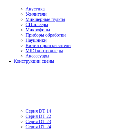
Акустика
Усилители
Микшерные пульты
CD-плееры
Микрофоны
Приборы обработки
Наушники
Винил проигрыватели
MIDI контроллеры
Аксессуары
Конструкции сцены
Серия DT 14
Серия DT 22
Серия DT 23
Серия DT 24