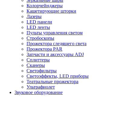
Зеркальные шары
Колорчейнджеры
Кашетирующие шторки
Лазеры
LED панели
LED ленты
Пульты управления светом
Стробоскопы
Прожектора следящего света
Прожектора PAR
Запчасти и аксессуары ADJ
Сплиттеры
Сканеры
Светофильтры
Светоэффекты, LED приборы
Театральные прожектора
Ультрафиолет
Звуковое оборудование