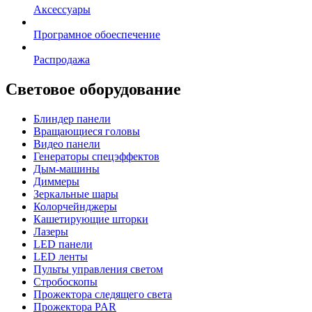
Аксессуары
Програмное обоеспечение
Распродажа
Световое оборудование
Блиндер панели
Вращающиеся головы
Видео панели
Генераторы спецэффектов
Дым-машины
Диммеры
Зеркальные шары
Колорчейнджеры
Кашетирующие шторки
Лазеры
LED панели
LED ленты
Пульты управления светом
Стробоскопы
Прожектора следящего света
Прожектора PAR