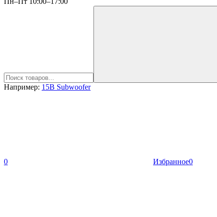
Пн–Пт 10:00–17:00
Например:
15B Subwoofer
0
Избранное
0