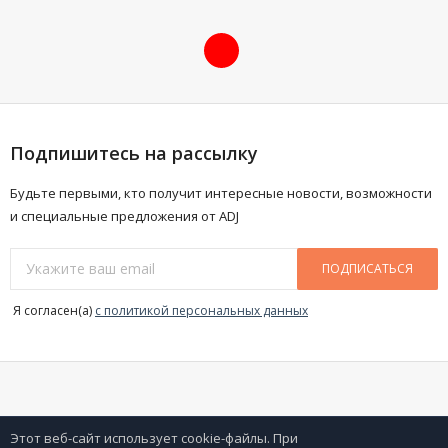
Подпишитесь на рассылку
Будьте первыми, кто получит интересные новости, возможности
и специальные предложения от ADJ
ПОДПИСАТЬСЯ
Я согласен(a)
с политикой персональных данных
Разработано в
american-dj.ru
Этот веб-сайт использует cookie-файлы. При