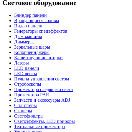
Световое оборудование
Блиндер панели
Вращающиеся головы
Видео панели
Генераторы спецэффектов
Дым-машины
Диммеры
Зеркальные шары
Колорчейнджеры
Кашетирующие шторки
Лазеры
LED панели
LED ленты
Пульты управления светом
Стробоскопы
Прожектора следящего света
Прожектора PAR
Запчасти и аксессуары ADJ
Сплиттеры
Сканеры
Светофильтры
Светоэффекты, LED приборы
Театральные прожектора
Ультрафиолет