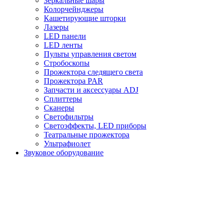
Зеркальные шары
Колорчейнджеры
Кашетирующие шторки
Лазеры
LED панели
LED ленты
Пульты управления светом
Стробоскопы
Прожектора следящего света
Прожектора PAR
Запчасти и аксессуары ADJ
Сплиттеры
Сканеры
Светофильтры
Светоэффекты, LED приборы
Театральные прожектора
Ультрафиолет
Звуковое оборудование