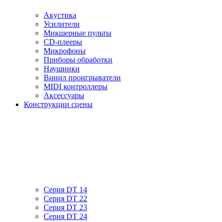
Акустика
Усилители
Микшерные пульты
CD-плееры
Микрофоны
Приборы обработки
Наушники
Винил проигрыватели
MIDI контроллеры
Аксессуары
Конструкции сцены
Серия DT 14
Серия DT 22
Серия DT 23
Серия DT 24