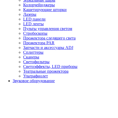
Зеркальные шары
Колорчейнджеры
Кашетирующие шторки
Лазеры
LED панели
LED ленты
Пульты управления светом
Стробоскопы
Прожектора следящего света
Прожектора PAR
Запчасти и аксессуары ADJ
Сплиттеры
Сканеры
Светофильтры
Светоэффекты, LED приборы
Театральные прожектора
Ультрафиолет
Звуковое оборудование