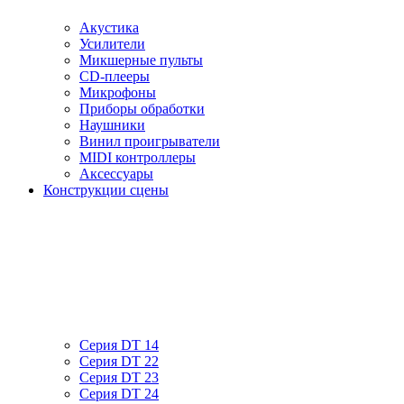
Акустика
Усилители
Микшерные пульты
CD-плееры
Микрофоны
Приборы обработки
Наушники
Винил проигрыватели
MIDI контроллеры
Аксессуары
Конструкции сцены
Серия DT 14
Серия DT 22
Серия DT 23
Серия DT 24