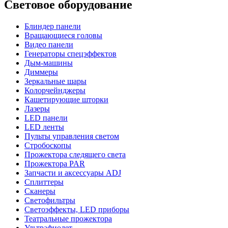
Световое оборудование
Блиндер панели
Вращающиеся головы
Видео панели
Генераторы спецэффектов
Дым-машины
Диммеры
Зеркальные шары
Колорчейнджеры
Кашетирующие шторки
Лазеры
LED панели
LED ленты
Пульты управления светом
Стробоскопы
Прожектора следящего света
Прожектора PAR
Запчасти и аксессуары ADJ
Сплиттеры
Сканеры
Светофильтры
Светоэффекты, LED приборы
Театральные прожектора
Ультрафиолет