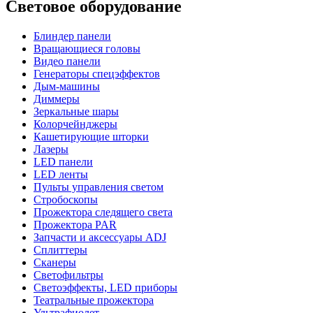
Световое оборудование
Блиндер панели
Вращающиеся головы
Видео панели
Генераторы спецэффектов
Дым-машины
Диммеры
Зеркальные шары
Колорчейнджеры
Кашетирующие шторки
Лазеры
LED панели
LED ленты
Пульты управления светом
Стробоскопы
Прожектора следящего света
Прожектора PAR
Запчасти и аксессуары ADJ
Сплиттеры
Сканеры
Светофильтры
Светоэффекты, LED приборы
Театральные прожектора
Ультрафиолет