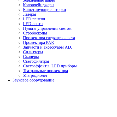
Зеркальные шары
Колорчейнджеры
Кашетирующие шторки
Лазеры
LED панели
LED ленты
Пульты управления светом
Стробоскопы
Прожектора следящего света
Прожектора PAR
Запчасти и аксессуары ADJ
Сплиттеры
Сканеры
Светофильтры
Светоэффекты, LED приборы
Театральные прожектора
Ультрафиолет
Звуковое оборудование