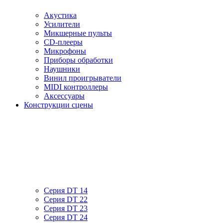
Акустика
Усилители
Микшерные пульты
CD-плееры
Микрофоны
Приборы обработки
Наушники
Винил проигрыватели
MIDI контроллеры
Аксессуары
Конструкции сцены
Серия DT 14
Серия DT 22
Серия DT 23
Серия DT 24