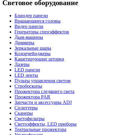
Световое оборудование
Блиндер панели
Вращающиеся головы
Видео панели
Генераторы спецэффектов
Дым-машины
Диммеры
Зеркальные шары
Колорчейнджеры
Кашетирующие шторки
Лазеры
LED панели
LED ленты
Пульты управления светом
Стробоскопы
Прожектора следящего света
Прожектора PAR
Запчасти и аксессуары ADJ
Сплиттеры
Сканеры
Светофильтры
Светоэффекты, LED приборы
Театральные прожектора
Ультрафиолет