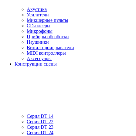
Акустика
Усилители
Микшерные пульты
CD-плееры
Микрофоны
Приборы обработки
Наушники
Винил проигрыватели
MIDI контроллеры
Аксессуары
Конструкции сцены
Серия DT 14
Серия DT 22
Серия DT 23
Серия DT 24