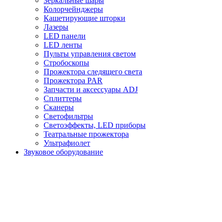
Зеркальные шары
Колорчейнджеры
Кашетирующие шторки
Лазеры
LED панели
LED ленты
Пульты управления светом
Стробоскопы
Прожектора следящего света
Прожектора PAR
Запчасти и аксессуары ADJ
Сплиттеры
Сканеры
Светофильтры
Светоэффекты, LED приборы
Театральные прожектора
Ультрафиолет
Звуковое оборудование