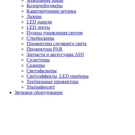
Зеркальные шары
Колорчейнджеры
Кашетирующие шторки
Лазеры
LED панели
LED ленты
Пульты управления светом
Стробоскопы
Прожектора следящего света
Прожектора PAR
Запчасти и аксессуары ADJ
Сплиттеры
Сканеры
Светофильтры
Светоэффекты, LED приборы
Театральные прожектора
Ультрафиолет
Звуковое оборудование