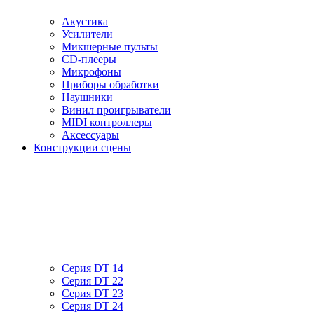
Акустика
Усилители
Микшерные пульты
CD-плееры
Микрофоны
Приборы обработки
Наушники
Винил проигрыватели
MIDI контроллеры
Аксессуары
Конструкции сцены
Серия DT 14
Серия DT 22
Серия DT 23
Серия DT 24