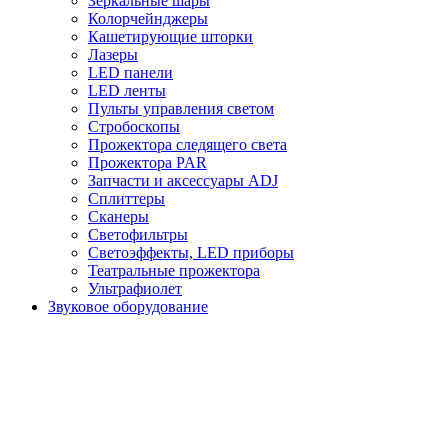
Зеркальные шары
Колорчейнджеры
Кашетирующие шторки
Лазеры
LED панели
LED ленты
Пульты управления светом
Стробоскопы
Прожектора следящего света
Прожектора PAR
Запчасти и аксессуары ADJ
Сплиттеры
Сканеры
Светофильтры
Светоэффекты, LED приборы
Театральные прожектора
Ультрафиолет
Звуковое оборудование