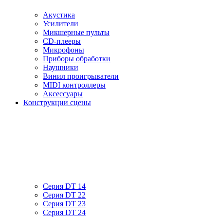
Акустика
Усилители
Микшерные пульты
CD-плееры
Микрофоны
Приборы обработки
Наушники
Винил проигрыватели
MIDI контроллеры
Аксессуары
Конструкции сцены
Серия DT 14
Серия DT 22
Серия DT 23
Серия DT 24