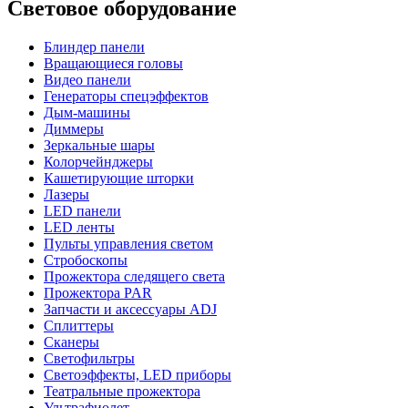
Световое оборудование
Блиндер панели
Вращающиеся головы
Видео панели
Генераторы спецэффектов
Дым-машины
Диммеры
Зеркальные шары
Колорчейнджеры
Кашетирующие шторки
Лазеры
LED панели
LED ленты
Пульты управления светом
Стробоскопы
Прожектора следящего света
Прожектора PAR
Запчасти и аксессуары ADJ
Сплиттеры
Сканеры
Светофильтры
Светоэффекты, LED приборы
Театральные прожектора
Ультрафиолет