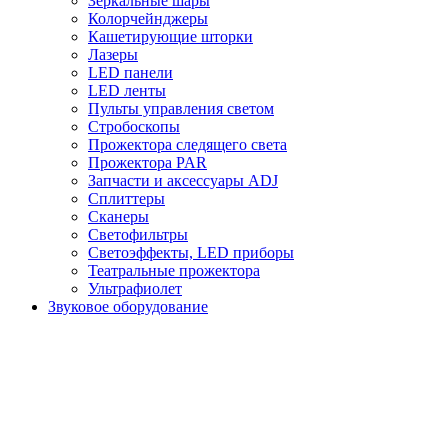
Зеркальные шары
Колорчейнджеры
Кашетирующие шторки
Лазеры
LED панели
LED ленты
Пульты управления светом
Стробоскопы
Прожектора следящего света
Прожектора PAR
Запчасти и аксессуары ADJ
Сплиттеры
Сканеры
Светофильтры
Светоэффекты, LED приборы
Театральные прожектора
Ультрафиолет
Звуковое оборудование