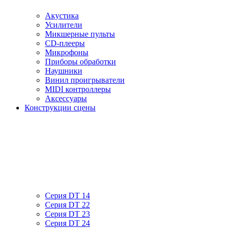
Акустика
Усилители
Микшерные пульты
CD-плееры
Микрофоны
Приборы обработки
Наушники
Винил проигрыватели
MIDI контроллеры
Аксессуары
Конструкции сцены
Серия DT 14
Серия DT 22
Серия DT 23
Серия DT 24