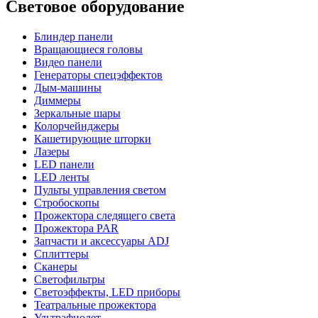
Световое оборудование
Блиндер панели
Вращающиеся головы
Видео панели
Генераторы спецэффектов
Дым-машины
Диммеры
Зеркальные шары
Колорчейнджеры
Кашетирующие шторки
Лазеры
LED панели
LED ленты
Пульты управления светом
Стробоскопы
Прожектора следящего света
Прожектора PAR
Запчасти и аксессуары ADJ
Сплиттеры
Сканеры
Светофильтры
Светоэффекты, LED приборы
Театральные прожектора
Ультрафиолет