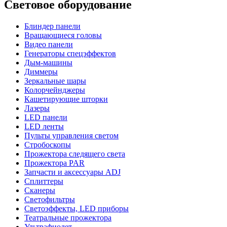
Световое оборудование
Блиндер панели
Вращающиеся головы
Видео панели
Генераторы спецэффектов
Дым-машины
Диммеры
Зеркальные шары
Колорчейнджеры
Кашетирующие шторки
Лазеры
LED панели
LED ленты
Пульты управления светом
Стробоскопы
Прожектора следящего света
Прожектора PAR
Запчасти и аксессуары ADJ
Сплиттеры
Сканеры
Светофильтры
Светоэффекты, LED приборы
Театральные прожектора
Ультрафиолет