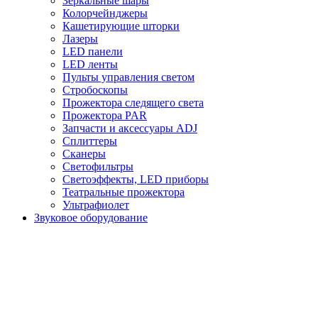
Зеркальные шары
Колорчейнджеры
Кашетирующие шторки
Лазеры
LED панели
LED ленты
Пульты управления светом
Стробоскопы
Прожектора следящего света
Прожектора PAR
Запчасти и аксессуары ADJ
Сплиттеры
Сканеры
Светофильтры
Светоэффекты, LED приборы
Театральные прожектора
Ультрафиолет
Звуковое оборудование