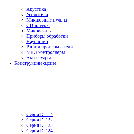
Акустика
Усилители
Микшерные пульты
CD-плееры
Микрофоны
Приборы обработки
Наушники
Винил проигрыватели
MIDI контроллеры
Аксессуары
Конструкции сцены
Серия DT 14
Серия DT 22
Серия DT 23
Серия DT 24