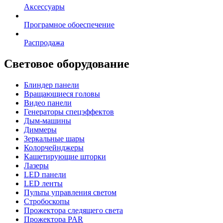
Аксессуары
Програмное обоеспечение
Распродажа
Световое оборудование
Блиндер панели
Вращающиеся головы
Видео панели
Генераторы спецэффектов
Дым-машины
Диммеры
Зеркальные шары
Колорчейнджеры
Кашетирующие шторки
Лазеры
LED панели
LED ленты
Пульты управления светом
Стробоскопы
Прожектора следящего света
Прожектора PAR