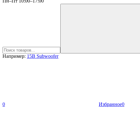
Пн–Пт 10:00–17:00
Например:
15B Subwoofer
0
Избранное
0