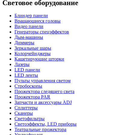
Световое оборудование
Блиндер панели
Вращающиеся головы
Видео панели
Генераторы спецэффектов
Дым-машины
Диммеры
Зеркальные шары
Колорчейнджеры
Кашетирующие шторки
Лазеры
LED панели
LED ленты
Пульты управления светом
Стробоскопы
Прожектора следящего света
Прожектора PAR
Запчасти и аксессуары ADJ
Сплиттеры
Сканеры
Светофильтры
Светоэффекты, LED приборы
Театральные прожектора
Ультрафиолет