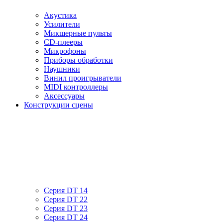
Акустика
Усилители
Микшерные пульты
CD-плееры
Микрофоны
Приборы обработки
Наушники
Винил проигрыватели
MIDI контроллеры
Аксессуары
Конструкции сцены
Серия DT 14
Серия DT 22
Серия DT 23
Серия DT 24