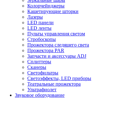
Зеркальные шары
Колорчейнджеры
Кашетирующие шторки
Лазеры
LED панели
LED ленты
Пульты управления светом
Стробоскопы
Прожектора следящего света
Прожектора PAR
Запчасти и аксессуары ADJ
Сплиттеры
Сканеры
Светофильтры
Светоэффекты, LED приборы
Театральные прожектора
Ультрафиолет
Звуковое оборудование