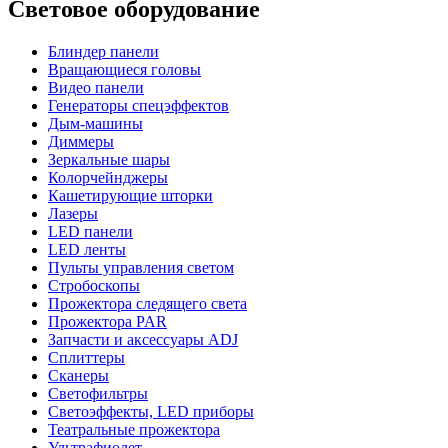
Световое оборудование
Блиндер панели
Вращающиеся головы
Видео панели
Генераторы спецэффектов
Дым-машины
Диммеры
Зеркальные шары
Колорчейнджеры
Кашетирующие шторки
Лазеры
LED панели
LED ленты
Пульты управления светом
Стробоскопы
Прожектора следящего света
Прожектора PAR
Запчасти и аксессуары ADJ
Сплиттеры
Сканеры
Светофильтры
Светоэффекты, LED приборы
Театральные прожектора
Ультрафиолет