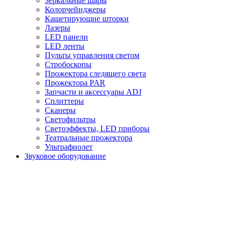
Зеркальные шары
Колорчейнджеры
Кашетирующие шторки
Лазеры
LED панели
LED ленты
Пульты управления светом
Стробоскопы
Прожектора следящего света
Прожектора PAR
Запчасти и аксессуары ADJ
Сплиттеры
Сканеры
Светофильтры
Светоэффекты, LED приборы
Театральные прожектора
Ультрафиолет
Звуковое оборудование