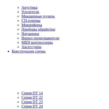
Акустика
Усилители
Микшерные пульты
CD-плееры
Микрофоны
Приборы обработки
Наушники
Винил проигрыватели
MIDI контроллеры
Аксессуары
Конструкции сцены
Серия DT 14
Серия DT 22
Серия DT 23
Серия DT 24