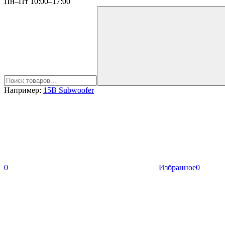
Пн–Пт 10:00–17:00
Например:
15B Subwoofer
0
Избранное
0