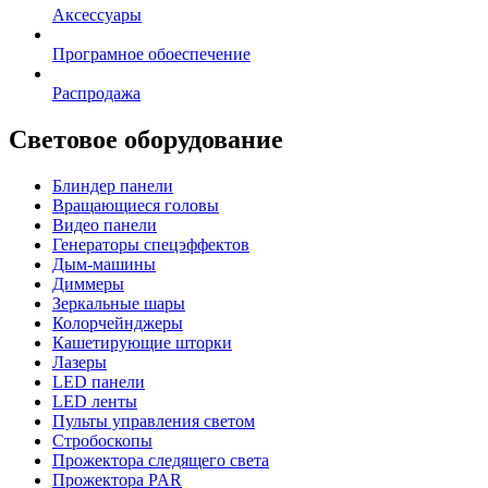
Аксессуары
Програмное обоеспечение
Распродажа
Световое оборудование
Блиндер панели
Вращающиеся головы
Видео панели
Генераторы спецэффектов
Дым-машины
Диммеры
Зеркальные шары
Колорчейнджеры
Кашетирующие шторки
Лазеры
LED панели
LED ленты
Пульты управления светом
Стробоскопы
Прожектора следящего света
Прожектора PAR