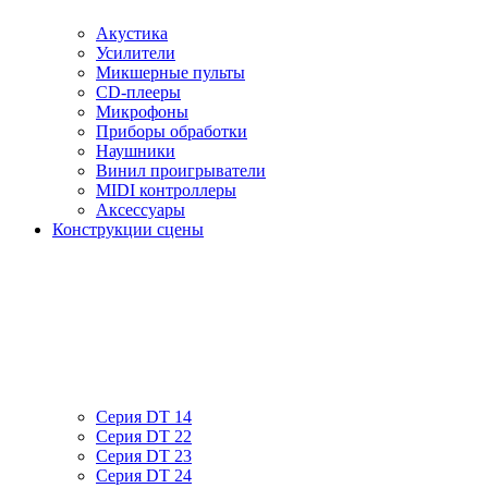
Акустика
Усилители
Микшерные пульты
CD-плееры
Микрофоны
Приборы обработки
Наушники
Винил проигрыватели
MIDI контроллеры
Аксессуары
Конструкции сцены
Серия DT 14
Серия DT 22
Серия DT 23
Серия DT 24