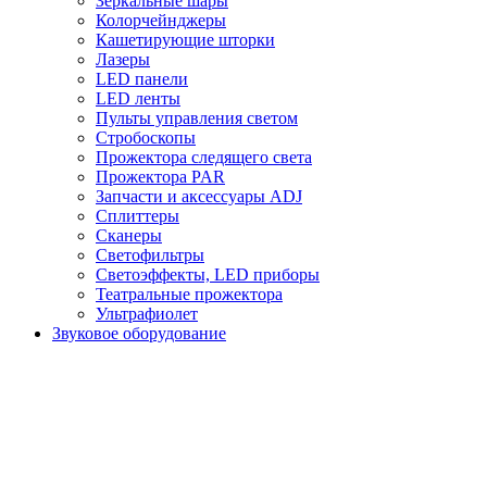
Зеркальные шары
Колорчейнджеры
Кашетирующие шторки
Лазеры
LED панели
LED ленты
Пульты управления светом
Стробоскопы
Прожектора следящего света
Прожектора PAR
Запчасти и аксессуары ADJ
Сплиттеры
Сканеры
Светофильтры
Светоэффекты, LED приборы
Театральные прожектора
Ультрафиолет
Звуковое оборудование