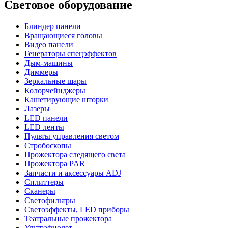
Световое оборудование
Блиндер панели
Вращающиеся головы
Видео панели
Генераторы спецэффектов
Дым-машины
Диммеры
Зеркальные шары
Колорчейнджеры
Кашетирующие шторки
Лазеры
LED панели
LED ленты
Пульты управления светом
Стробоскопы
Прожектора следящего света
Прожектора PAR
Запчасти и аксессуары ADJ
Сплиттеры
Сканеры
Светофильтры
Светоэффекты, LED приборы
Театральные прожектора
Ультрафиолет