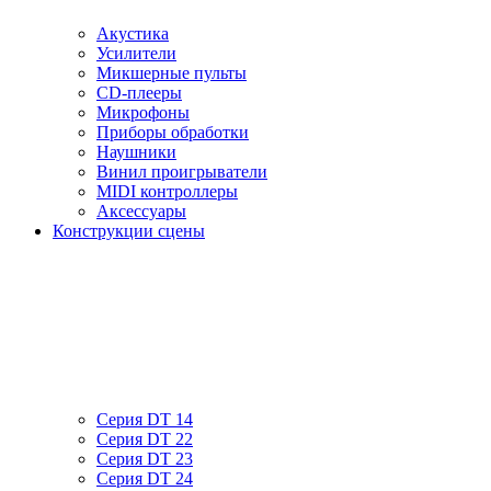
Акустика
Усилители
Микшерные пульты
CD-плееры
Микрофоны
Приборы обработки
Наушники
Винил проигрыватели
MIDI контроллеры
Аксессуары
Конструкции сцены
Серия DT 14
Серия DT 22
Серия DT 23
Серия DT 24