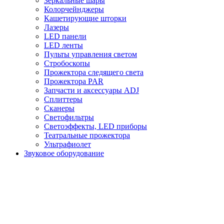
Зеркальные шары
Колорчейнджеры
Кашетирующие шторки
Лазеры
LED панели
LED ленты
Пульты управления светом
Стробоскопы
Прожектора следящего света
Прожектора PAR
Запчасти и аксессуары ADJ
Сплиттеры
Сканеры
Светофильтры
Светоэффекты, LED приборы
Театральные прожектора
Ультрафиолет
Звуковое оборудование