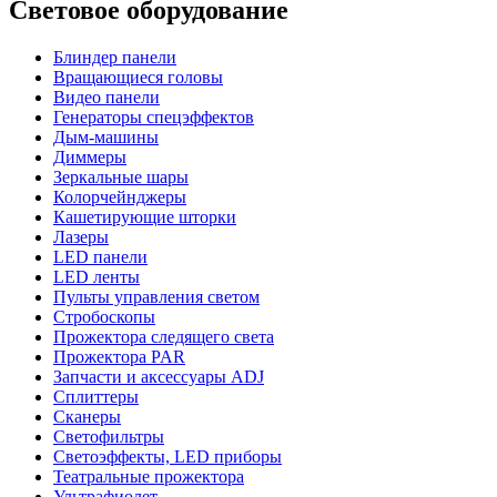
Световое оборудование
Блиндер панели
Вращающиеся головы
Видео панели
Генераторы спецэффектов
Дым-машины
Диммеры
Зеркальные шары
Колорчейнджеры
Кашетирующие шторки
Лазеры
LED панели
LED ленты
Пульты управления светом
Стробоскопы
Прожектора следящего света
Прожектора PAR
Запчасти и аксессуары ADJ
Сплиттеры
Сканеры
Светофильтры
Светоэффекты, LED приборы
Театральные прожектора
Ультрафиолет