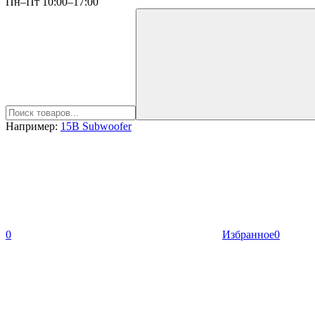
Пн–Пт 10:00–17:00
Например:
15B Subwoofer
0
Избранное
0