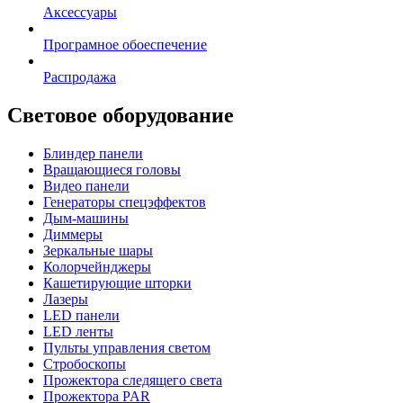
Аксессуары
Програмное обоеспечение
Распродажа
Световое оборудование
Блиндер панели
Вращающиеся головы
Видео панели
Генераторы спецэффектов
Дым-машины
Диммеры
Зеркальные шары
Колорчейнджеры
Кашетирующие шторки
Лазеры
LED панели
LED ленты
Пульты управления светом
Стробоскопы
Прожектора следящего света
Прожектора PAR