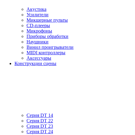
Акустика
Усилители
Микшерные пульты
CD-плееры
Микрофоны
Приборы обработки
Наушники
Винил проигрыватели
MIDI контроллеры
Аксессуары
Конструкции сцены
Серия DT 14
Серия DT 22
Серия DT 23
Серия DT 24