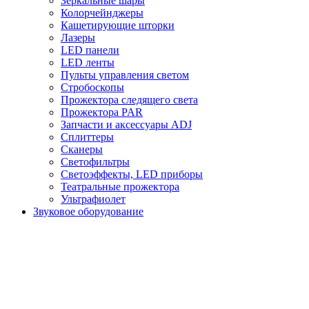
Зеркальные шары
Колорчейнджеры
Кашетирующие шторки
Лазеры
LED панели
LED ленты
Пульты управления светом
Стробоскопы
Прожектора следящего света
Прожектора PAR
Запчасти и аксессуары ADJ
Сплиттеры
Сканеры
Светофильтры
Светоэффекты, LED приборы
Театральные прожектора
Ультрафиолет
Звуковое оборудование