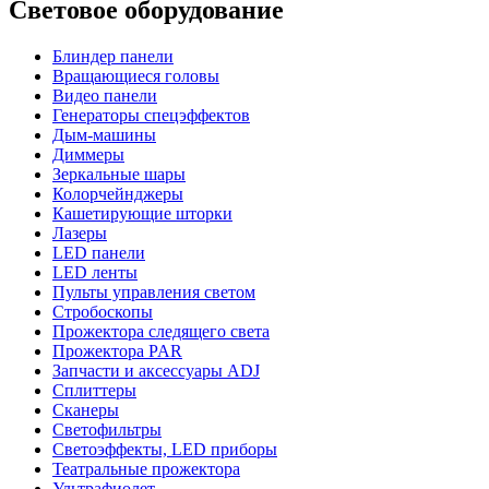
Световое оборудование
Блиндер панели
Вращающиеся головы
Видео панели
Генераторы спецэффектов
Дым-машины
Диммеры
Зеркальные шары
Колорчейнджеры
Кашетирующие шторки
Лазеры
LED панели
LED ленты
Пульты управления светом
Стробоскопы
Прожектора следящего света
Прожектора PAR
Запчасти и аксессуары ADJ
Сплиттеры
Сканеры
Светофильтры
Светоэффекты, LED приборы
Театральные прожектора
Ультрафиолет