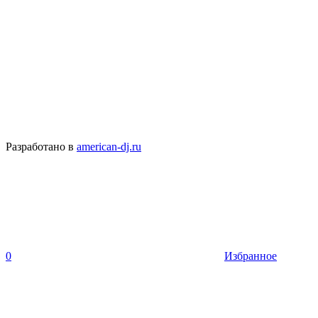
Разработано в
american-dj.ru
0
Избранное