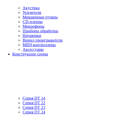
Акустика
Усилители
Микшерные пульты
CD-плееры
Микрофоны
Приборы обработки
Наушники
Винил проигрыватели
MIDI контроллеры
Аксессуары
Конструкции сцены
Серия DT 14
Серия DT 22
Серия DT 23
Серия DT 24