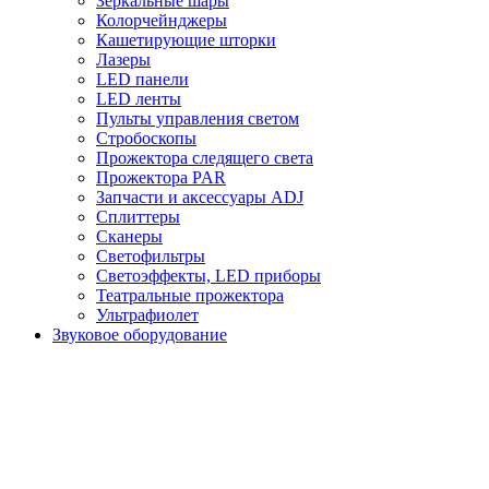
Зеркальные шары
Колорчейнджеры
Кашетирующие шторки
Лазеры
LED панели
LED ленты
Пульты управления светом
Стробоскопы
Прожектора следящего света
Прожектора PAR
Запчасти и аксессуары ADJ
Сплиттеры
Сканеры
Светофильтры
Светоэффекты, LED приборы
Театральные прожектора
Ультрафиолет
Звуковое оборудование