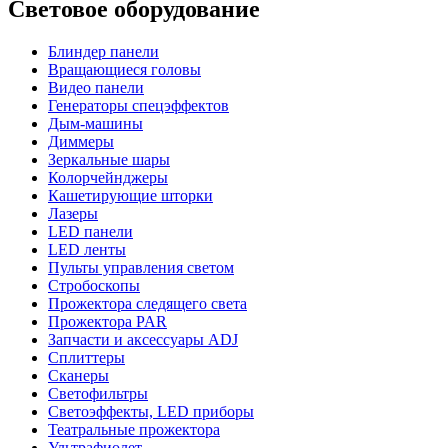
Световое оборудование
Блиндер панели
Вращающиеся головы
Видео панели
Генераторы спецэффектов
Дым-машины
Диммеры
Зеркальные шары
Колорчейнджеры
Кашетирующие шторки
Лазеры
LED панели
LED ленты
Пульты управления светом
Стробоскопы
Прожектора следящего света
Прожектора PAR
Запчасти и аксессуары ADJ
Сплиттеры
Сканеры
Светофильтры
Светоэффекты, LED приборы
Театральные прожектора
Ультрафиолет