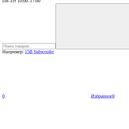
Пн–Пт 10:00–17:00
Например:
15B Subwoofer
0
Избранное
0