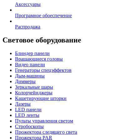
Аксессуары
Програмное обоеспечение
Распродажа
Световое оборудование
Блиндер панели
Вращающиеся головы
Видео панели
Генераторы спецэффектов
Дым-машины
Диммеры
Зеркальные шары
Колорчейнджеры
Кашетирующие шторки
Лазеры
LED панели
LED ленты
Пульты управления светом
Стробоскопы
Прожектора следящего света
Прожектора PAR