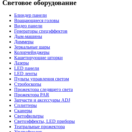
Световое оборудование
Блиндер панели
Вращающиеся головы
Видео панели
Генераторы спецэффектов
Дым-машины
Диммеры
Зеркальные шары
Колорчейнджеры
Кашетирующие шторки
Лазеры
LED панели
LED ленты
Пульты управления светом
Стробоскопы
Прожектора следящего света
Прожектора PAR
Запчасти и аксессуары ADJ
Сплиттеры
Сканеры
Светофильтры
Светоэффекты, LED приборы
Театральные прожектора
Ультрафиолет