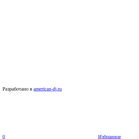
Разработано в
american-dj.ru
0
Избранное