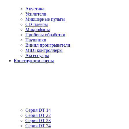
Акустика
Усилители
Микшерные пульты
CD-плееры
Микрофоны
Приборы обработки
Наушники
Винил проигрыватели
MIDI контроллеры
Аксессуары
Конструкции сцены
Серия DT 14
Серия DT 22
Серия DT 23
Серия DT 24