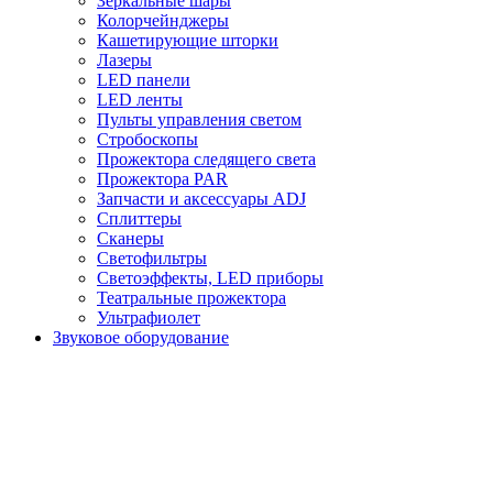
Зеркальные шары
Колорчейнджеры
Кашетирующие шторки
Лазеры
LED панели
LED ленты
Пульты управления светом
Стробоскопы
Прожектора следящего света
Прожектора PAR
Запчасти и аксессуары ADJ
Сплиттеры
Сканеры
Светофильтры
Светоэффекты, LED приборы
Театральные прожектора
Ультрафиолет
Звуковое оборудование