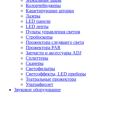
Зеркальные шары
Колорчейнджеры
Кашетирующие шторки
Лазеры
LED панели
LED ленты
Пульты управления светом
Стробоскопы
Прожектора следящего света
Прожектора PAR
Запчасти и аксессуары ADJ
Сплиттеры
Сканеры
Светофильтры
Светоэффекты, LED приборы
Театральные прожектора
Ультрафиолет
Звуковое оборудование