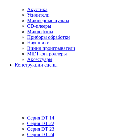
Акустика
Усилители
Микшерные пульты
CD-плееры
Микрофоны
Приборы обработки
Наушники
Винил проигрыватели
MIDI контроллеры
Аксессуары
Конструкции сцены
Серия DT 14
Серия DT 22
Серия DT 23
Серия DT 24