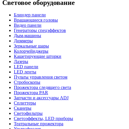
Световое оборудование
Блиндер панели
Вращающиеся головы
Видео панели
Генераторы спецэффектов
Дым-машины
Диммеры
Зеркальные шары
Колорчейнджеры
Кашетирующие шторки
Лазеры
LED панели
LED ленты
Пульты управления светом
Стробоскопы
Прожектора следящего света
Прожектора PAR
Запчасти и аксессуары ADJ
Сплиттеры
Сканеры
Светофильтры
Светоэффекты, LED приборы
Театральные прожектора
Ультрафиолет