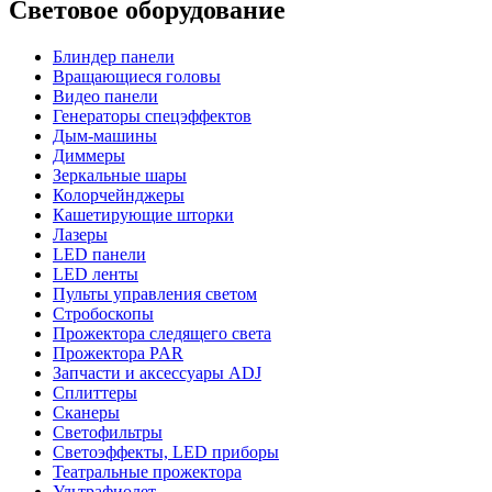
Световое оборудование
Блиндер панели
Вращающиеся головы
Видео панели
Генераторы спецэффектов
Дым-машины
Диммеры
Зеркальные шары
Колорчейнджеры
Кашетирующие шторки
Лазеры
LED панели
LED ленты
Пульты управления светом
Стробоскопы
Прожектора следящего света
Прожектора PAR
Запчасти и аксессуары ADJ
Сплиттеры
Сканеры
Светофильтры
Светоэффекты, LED приборы
Театральные прожектора
Ультрафиолет