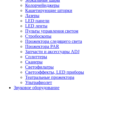
Зеркальные шары
Колорчейнджеры
Кашетирующие шторки
Лазеры
LED панели
LED ленты
Пульты управления светом
Стробоскопы
Прожектора следящего света
Прожектора PAR
Запчасти и аксессуары ADJ
Сплиттеры
Сканеры
Светофильтры
Светоэффекты, LED приборы
Театральные прожектора
Ультрафиолет
Звуковое оборудование