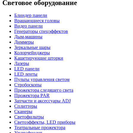
Световое оборудование
Блиндер панели
Вращающиеся головы
Видео панели
Генераторы спецэффектов
Дым-машины
Диммеры
Зеркальные шары
Колорчейнджеры
Кашетирующие шторки
Лазеры
LED панели
LED ленты
Пульты управления светом
Стробоскопы
Прожектора следящего света
Прожектора PAR
Запчасти и аксессуары ADJ
Сплиттеры
Сканеры
Светофильтры
Светоэффекты, LED приборы
Театральные прожектора
Ультрафиолет