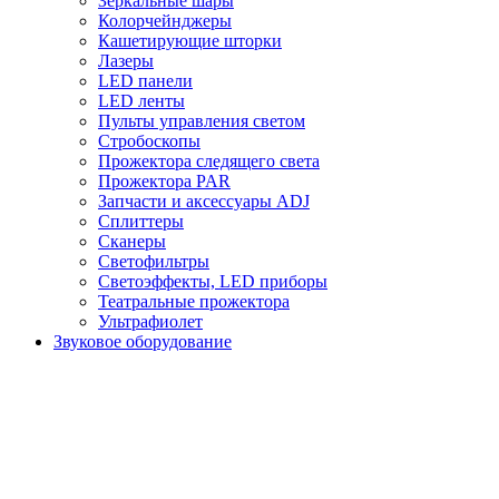
Зеркальные шары
Колорчейнджеры
Кашетирующие шторки
Лазеры
LED панели
LED ленты
Пульты управления светом
Стробоскопы
Прожектора следящего света
Прожектора PAR
Запчасти и аксессуары ADJ
Сплиттеры
Сканеры
Светофильтры
Светоэффекты, LED приборы
Театральные прожектора
Ультрафиолет
Звуковое оборудование