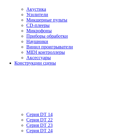
Акустика
Усилители
Микшерные пульты
CD-плееры
Микрофоны
Приборы обработки
Наушники
Винил проигрыватели
MIDI контроллеры
Аксессуары
Конструкции сцены
Серия DT 14
Серия DT 22
Серия DT 23
Серия DT 24