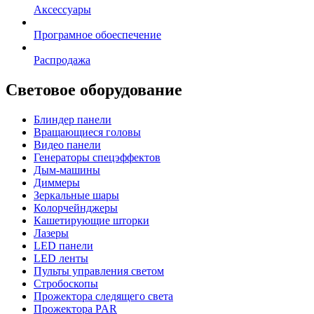
Аксессуары
Програмное обоеспечение
Распродажа
Световое оборудование
Блиндер панели
Вращающиеся головы
Видео панели
Генераторы спецэффектов
Дым-машины
Диммеры
Зеркальные шары
Колорчейнджеры
Кашетирующие шторки
Лазеры
LED панели
LED ленты
Пульты управления светом
Стробоскопы
Прожектора следящего света
Прожектора PAR