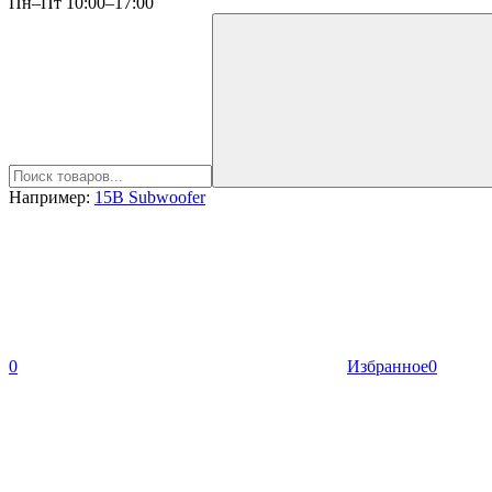
Пн–Пт 10:00–17:00
Например:
15B Subwoofer
0
Избранное
0