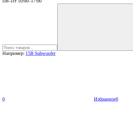
Пн–Пт 10:00–17:00
Например:
15B Subwoofer
0
Избранное
0