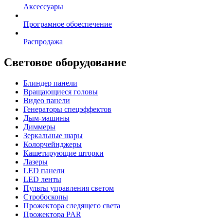
Аксессуары
Програмное обоеспечение
Распродажа
Световое оборудование
Блиндер панели
Вращающиеся головы
Видео панели
Генераторы спецэффектов
Дым-машины
Диммеры
Зеркальные шары
Колорчейнджеры
Кашетирующие шторки
Лазеры
LED панели
LED ленты
Пульты управления светом
Стробоскопы
Прожектора следящего света
Прожектора PAR