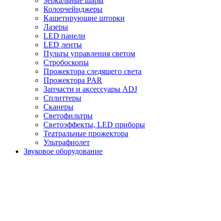
Зеркальные шары
Колорчейнджеры
Кашетирующие шторки
Лазеры
LED панели
LED ленты
Пульты управления светом
Стробоскопы
Прожектора следящего света
Прожектора PAR
Запчасти и аксессуары ADJ
Сплиттеры
Сканеры
Светофильтры
Светоэффекты, LED приборы
Театральные прожектора
Ультрафиолет
Звуковое оборудование