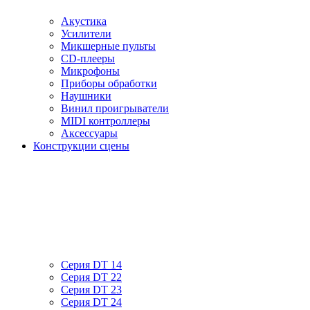
Акустика
Усилители
Микшерные пульты
CD-плееры
Микрофоны
Приборы обработки
Наушники
Винил проигрыватели
MIDI контроллеры
Аксессуары
Конструкции сцены
Серия DT 14
Серия DT 22
Серия DT 23
Серия DT 24