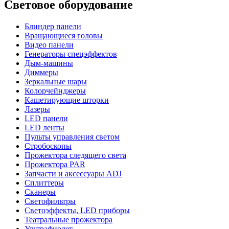
Световое оборудование
Блиндер панели
Вращающиеся головы
Видео панели
Генераторы спецэффектов
Дым-машины
Диммеры
Зеркальные шары
Колорчейнджеры
Кашетирующие шторки
Лазеры
LED панели
LED ленты
Пульты управления светом
Стробоскопы
Прожектора следящего света
Прожектора PAR
Запчасти и аксессуары ADJ
Сплиттеры
Сканеры
Светофильтры
Светоэффекты, LED приборы
Театральные прожектора
Ультрафиолет