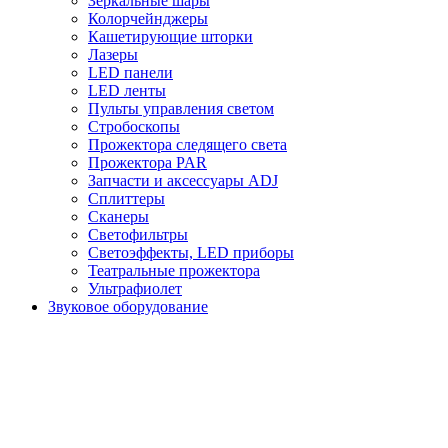
Зеркальные шары
Колорчейнджеры
Кашетирующие шторки
Лазеры
LED панели
LED ленты
Пульты управления светом
Стробоскопы
Прожектора следящего света
Прожектора PAR
Запчасти и аксессуары ADJ
Сплиттеры
Сканеры
Светофильтры
Светоэффекты, LED приборы
Театральные прожектора
Ультрафиолет
Звуковое оборудование