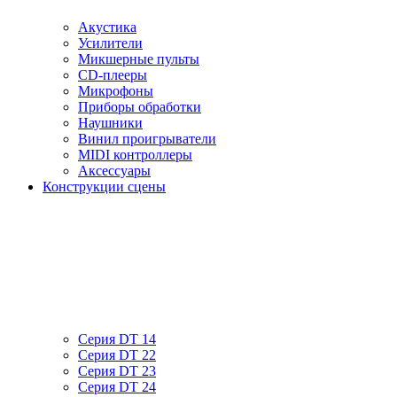
Акустика
Усилители
Микшерные пульты
CD-плееры
Микрофоны
Приборы обработки
Наушники
Винил проигрыватели
MIDI контроллеры
Аксессуары
Конструкции сцены
Серия DT 14
Серия DT 22
Серия DT 23
Серия DT 24