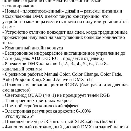
позволяет ограничить нежелательное оптическое
экспонирование
- Новый «плоскопосаженный» дизайн – разъемы питания и
входы/выходы DMX имеют такую конструкцию, что
устройство можно разместить прямо на полу или установить в
ферме
- Устройство отлично подходит для сцен, когда традиционные
прожекторы излучают на выступающих большое количество
тепла
- Компактный дизайн корпуса
- Беспроводное инфракрасное дистанционное управление до
4,5 м (модель: ADJ LED RC – продается отдельно)
- 8 режимов DMX-каналов: 1-, 2-, 3-, 4-, 5-, 6-, 7- и 8-
канальный режимы
- 6 режимов работы: Manual Color, Color Change, Color Fade,
Auto (Program Run), Sound Active и DMX-512
- Плавное смешивание цветов RGBW (быстрая или медленная
смена цветов)
- Светодиод QUAD (4-в-1) не проецирует теней RGB
- 15 встроенных цветовых макроса
- Цветной стробоскопический эффект
- Электронная регулировка яркости: 0-100%
- Угол луча: 25°
- Подключение через 3-контактный XLR-кабель (In/Out)
- 4-кнопочный светодиодный дисплей DMX на задней панели