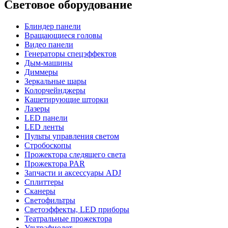
Световое оборудование
Блиндер панели
Вращающиеся головы
Видео панели
Генераторы спецэффектов
Дым-машины
Диммеры
Зеркальные шары
Колорчейнджеры
Кашетирующие шторки
Лазеры
LED панели
LED ленты
Пульты управления светом
Стробоскопы
Прожектора следящего света
Прожектора PAR
Запчасти и аксессуары ADJ
Сплиттеры
Сканеры
Светофильтры
Светоэффекты, LED приборы
Театральные прожектора
Ультрафиолет