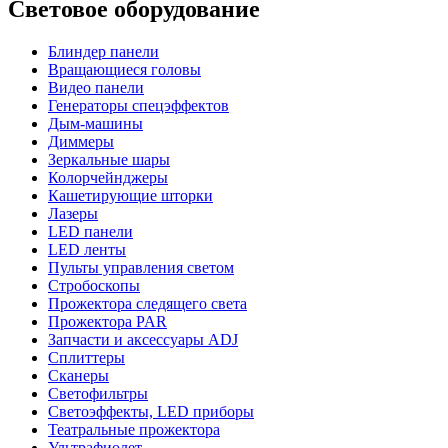
Световое оборудование
Блиндер панели
Вращающиеся головы
Видео панели
Генераторы спецэффектов
Дым-машины
Диммеры
Зеркальные шары
Колорчейнджеры
Кашетирующие шторки
Лазеры
LED панели
LED ленты
Пульты управления светом
Стробоскопы
Прожектора следящего света
Прожектора PAR
Запчасти и аксессуары ADJ
Сплиттеры
Сканеры
Светофильтры
Светоэффекты, LED приборы
Театральные прожектора
Ультрафиолет