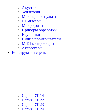
Акустика
Усилители
Микшерные пульты
CD-плееры
Микрофоны
Приборы обработки
Наушники
Винил проигрыватели
MIDI контроллеры
Аксессуары
Конструкции сцены
Серия DT 14
Серия DT 22
Серия DT 23
Серия DT 24