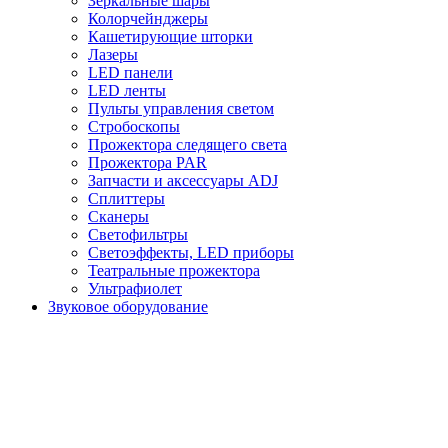
Зеркальные шары
Колорчейнджеры
Кашетирующие шторки
Лазеры
LED панели
LED ленты
Пульты управления светом
Стробоскопы
Прожектора следящего света
Прожектора PAR
Запчасти и аксессуары ADJ
Сплиттеры
Сканеры
Светофильтры
Светоэффекты, LED приборы
Театральные прожектора
Ультрафиолет
Звуковое оборудование