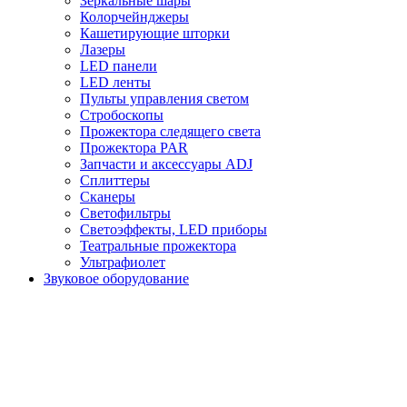
Зеркальные шары
Колорчейнджеры
Кашетирующие шторки
Лазеры
LED панели
LED ленты
Пульты управления светом
Стробоскопы
Прожектора следящего света
Прожектора PAR
Запчасти и аксессуары ADJ
Сплиттеры
Сканеры
Светофильтры
Светоэффекты, LED приборы
Театральные прожектора
Ультрафиолет
Звуковое оборудование