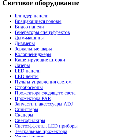
Световое оборудование
Блиндер панели
Вращающиеся головы
Видео панели
Генераторы спецэффектов
Дым-машины
Диммеры
Зеркальные шары
Колорчейнджеры
Кашетирующие шторки
Лазеры
LED панели
LED ленты
Пульты управления светом
Стробоскопы
Прожектора следящего света
Прожектора PAR
Запчасти и аксессуары ADJ
Сплиттеры
Сканеры
Светофильтры
Светоэффекты, LED приборы
Театральные прожектора
Ультрафиолет