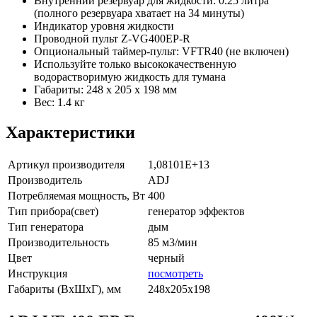
Внутренний резервуар для жидкости: 0.25 литра
(полного резервуара хватает на 34 минуты)
Индикатор уровня жидкости
Проводной пульт Z-VG400EP-R
Опциональный таймер-пульт: VFTR40 (не включен)
Используйте только высококачественную
водорастворимую жидкость для тумана
Габариты: 248 x 205 x 198 мм
Вес: 1.4 кг
Характеристики
Артикул производителя
1,08101E+13
Производитель
ADJ
Потребляемая мощность, Вт
400
Тип прибора(свет)
генератор эффектов
Тип генератора
дым
Производительность
85 м3/мин
Цвет
черный
Инструкция
посмотреть
Габариты (ВxШxГ), мм
248x205x198