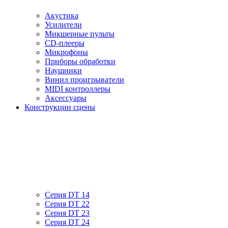
Акустика
Усилители
Микшерные пульты
CD-плееры
Микрофоны
Приборы обработки
Наушники
Винил проигрыватели
MIDI контроллеры
Аксессуары
Конструкции сцены
Серия DT 14
Серия DT 22
Серия DT 23
Серия DT 24