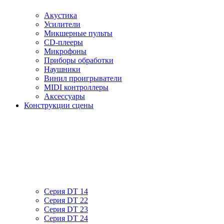
Акустика
Усилители
Микшерные пульты
CD-плееры
Микрофоны
Приборы обработки
Наушники
Винил проигрыватели
MIDI контроллеры
Аксессуары
Конструкции сцены
Серия DT 14
Серия DT 22
Серия DT 23
Серия DT 24