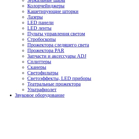
Зеркальные шары
Колорчейнджеры
Кашетирующие шторки
Лазеры
LED панели
LED ленты
Пульты управления светом
Стробоскопы
Прожектора следящего света
Прожектора PAR
Запчасти и аксессуары ADJ
Сплиттеры
Сканеры
Светофильтры
Светоэффекты, LED приборы
Театральные прожектора
Ультрафиолет
Звуковое оборудование