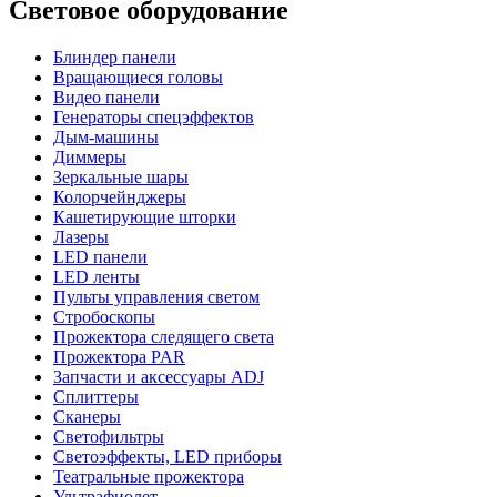
Световое оборудование
Блиндер панели
Вращающиеся головы
Видео панели
Генераторы спецэффектов
Дым-машины
Диммеры
Зеркальные шары
Колорчейнджеры
Кашетирующие шторки
Лазеры
LED панели
LED ленты
Пульты управления светом
Стробоскопы
Прожектора следящего света
Прожектора PAR
Запчасти и аксессуары ADJ
Сплиттеры
Сканеры
Светофильтры
Светоэффекты, LED приборы
Театральные прожектора
Ультрафиолет