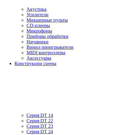
Акустика
Усилители
Микшерные пульты
CD-плееры
Микрофоны
Приборы обработки
Наушники
Винил проигрыватели
MIDI контроллеры
Аксессуары
Конструкции сцены
Серия DT 14
Серия DT 22
Серия DT 23
Серия DT 24