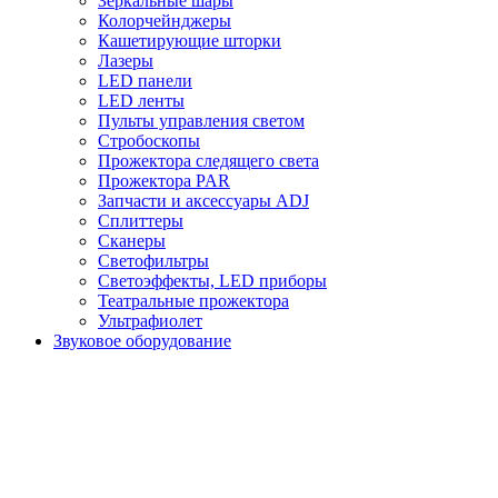
Зеркальные шары
Колорчейнджеры
Кашетирующие шторки
Лазеры
LED панели
LED ленты
Пульты управления светом
Стробоскопы
Прожектора следящего света
Прожектора PAR
Запчасти и аксессуары ADJ
Сплиттеры
Сканеры
Светофильтры
Светоэффекты, LED приборы
Театральные прожектора
Ультрафиолет
Звуковое оборудование