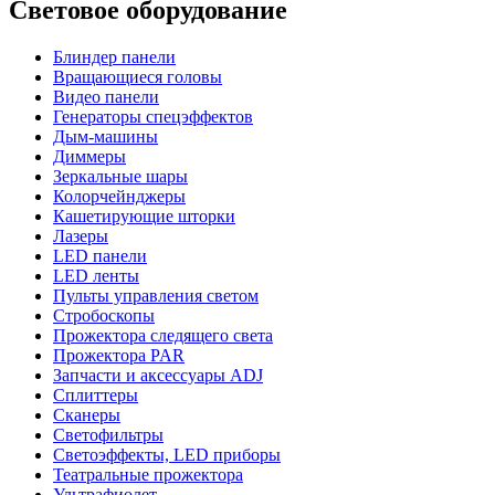
Световое оборудование
Блиндер панели
Вращающиеся головы
Видео панели
Генераторы спецэффектов
Дым-машины
Диммеры
Зеркальные шары
Колорчейнджеры
Кашетирующие шторки
Лазеры
LED панели
LED ленты
Пульты управления светом
Стробоскопы
Прожектора следящего света
Прожектора PAR
Запчасти и аксессуары ADJ
Сплиттеры
Сканеры
Светофильтры
Светоэффекты, LED приборы
Театральные прожектора
Ультрафиолет