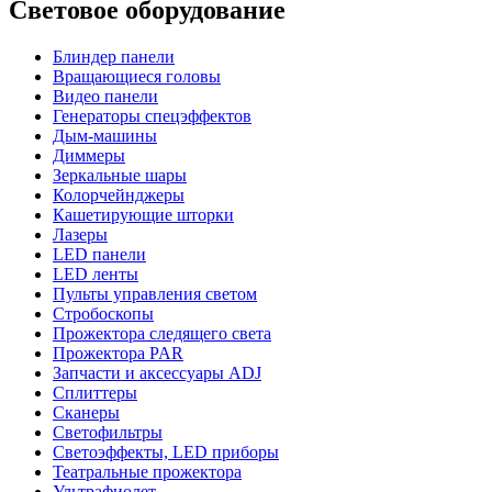
Световое оборудование
Блиндер панели
Вращающиеся головы
Видео панели
Генераторы спецэффектов
Дым-машины
Диммеры
Зеркальные шары
Колорчейнджеры
Кашетирующие шторки
Лазеры
LED панели
LED ленты
Пульты управления светом
Стробоскопы
Прожектора следящего света
Прожектора PAR
Запчасти и аксессуары ADJ
Сплиттеры
Сканеры
Светофильтры
Светоэффекты, LED приборы
Театральные прожектора
Ультрафиолет