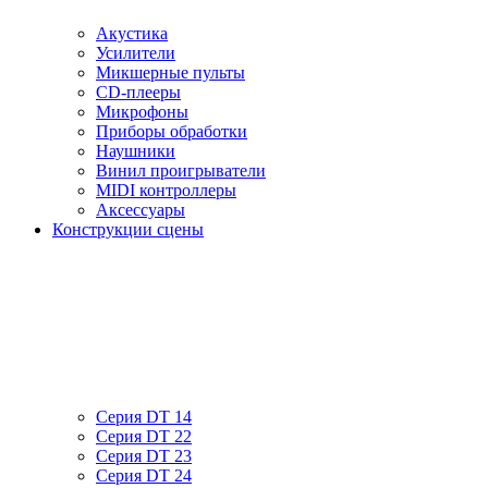
Акустика
Усилители
Микшерные пульты
CD-плееры
Микрофоны
Приборы обработки
Наушники
Винил проигрыватели
MIDI контроллеры
Аксессуары
Конструкции сцены
Серия DT 14
Серия DT 22
Серия DT 23
Серия DT 24