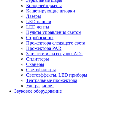
Зеркальные шары
Колорчейнджеры
Кашетирующие шторки
Лазеры
LED панели
LED ленты
Пульты управления светом
Стробоскопы
Прожектора следящего света
Прожектора PAR
Запчасти и аксессуары ADJ
Сплиттеры
Сканеры
Светофильтры
Светоэффекты, LED приборы
Театральные прожектора
Ультрафиолет
Звуковое оборудование